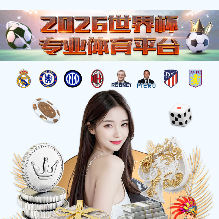
注册入口
全天更新 ·
米兰网页版
赛
事实时同步
无论您身在何处，
米兰网页版APP
为您带来高速、
高清、稳定的观赛体验。
下载客户端
网页端访问