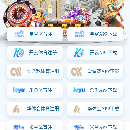
浙江稠州管理层地震，刘维伟下课
背后是战术分歧还是权力斗争？