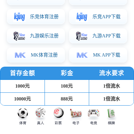
2026-06-12 14:14
44 次阅读
首页
/
体育热点
全明星周末过后，NBA各队进入冲刺阶段，雄鹿队以
76.5%的胜率力压群雄，成为联盟中表现最为炙手可
热的球队。这一数据不仅彰显了球队在赛季中段的调
整能力，也引发了外界对其季后赛前景的热议。相比
其他豪门，雄鹿是如何在全明星后实现如此惊人的全
明星后胜率飙升的呢？本文将深入剖析其背后的关键
因素。