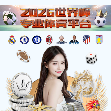
注册入口
全天更新 ·
米兰网页版
赛
事实时同步
无论您身在何处，
米兰网页版APP
为您带来高速、
高清、稳定的观赛体验。
下载客户端
网页端访问